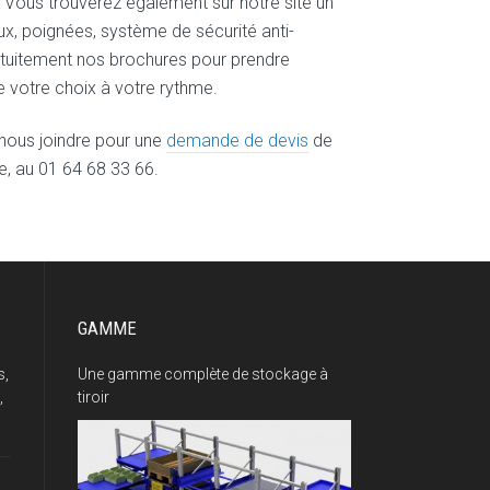
s… Vous trouverez également sur notre site un
ux, poignées, système de sécurité anti-
tuitement nos brochures pour prendre
 votre choix à votre rythme.
 nous joindre pour une
demande de devis
de
e, au 01 64 68 33 66.
GAMME
s,
Une gamme complète de stockage à
,
tiroir