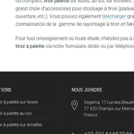
ou compact,
tiroir palette
sur lisses, au sol, sur échelle
grand choix d’accessoires pour stockage à tiroir (platea
ouverture, etc.). Vous pouvez également
télécharger
gra
connaissance de la gamme de rayonnage à tiroir et faire
Pour tout renseignement ou toute étude, n’hésitez pas à
tiroir à palette
via notre formulaire dédié ou par téléphon
TIONS
NOUS JOINDRE
ir à palette sur lisses
Segema, 11 rue des Bleuet
77 420 Champs sur Marne
ir à palette au sol
France
ir à palette sur échelles
+33 .(0)1.64.68.33.66