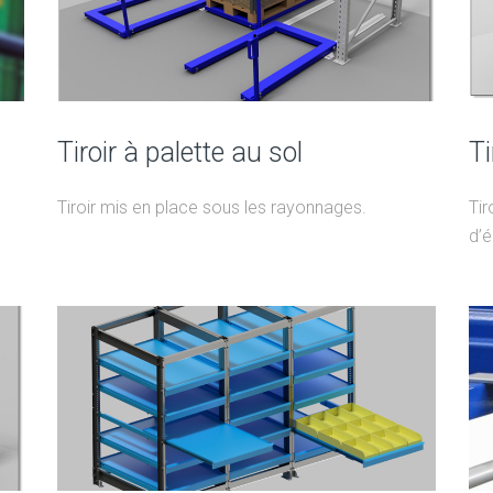
Tiroir à palette au sol
Ti
Tiroir mis en place sous les rayonnages.
Tir
d’é